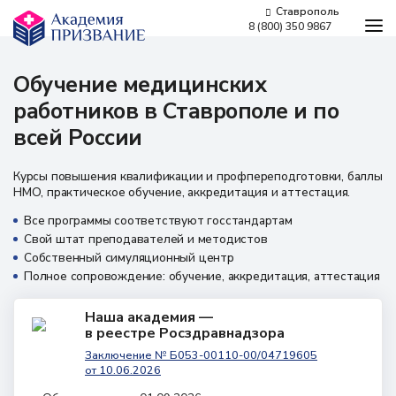
Ставрополь
8 (800) 350 9867
Программы обучения
Обучение медицинских
Условия обучения
работников
в Ставрополе и по
Бесплатное обучение
всей России
Для работодателей
Наши мероприятия
Курсы повышения квалификации и профпереподготовки, баллы
Сведения об образовательной организации
НМО, практическое обучение, аккредитация и аттестация.
Новости
Все программы соответствуют госстандартам
Свой штат преподавателей и методистов
Контакты
Собственный симуляционный центр
Полное сопровождение: обучение, аккредитация, аттестация
Наша академия —
в реестре Росздравнадзора
Заключение № Б053-00110-00/04719605
г. Ставрополь,
от 10.06.2026
проспект Кулакова, 10д