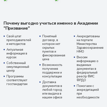
Почему выгодно учиться именно в Академии
"Призвание"
Свой штат
Понятный
Аккредитованы
преподавателей
договор, в
на портале
и методистов
котором нет
Министерства
скрытых
Здравоохранения
Актуальная
пунктов и
НМО
информация в
фиксированная
курсах
Вносим
цена
информацию о
Собственный
Возможность
выданных
симуляционный
получения
документах в
центр
поддержки и
федеральный
Программы
консультации
реестр ФИС
соответствуют
ФРДО
Доставка
госстандартам
документов в
Помогаем с
любой город
аккредитацией
или выдача в
при
нашем офисе
необходимости