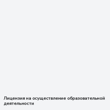
Отзыв из Flamp
18 ноября 2025 г.
В Академии призвания проходила профессиональную
переподготовку, была очень благодарна 9преподавателям
за очень объёмные лекции, практические навыки, все
доступно и понятно для человека, который первый раз
оказывается здесь. Спасибо всем!!! Буду и дальше обучаться
в Академии призвание. Рекомендую!!!!
Отзыв из Яндекс карт
19 августа 2025 г.
Лицензия на осуществление образовательной
деятельности