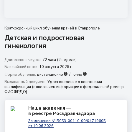
8 (800) 350 9867
amo@24amo.ru
Краткосрочный цикл обучения врачей в Ставрополе
Перейти на портал дистанционного обучения
Детская и подростковая
гинекология
Длительность курса:
72 часа (2 недели)
Ближайший поток:
10 августа 2026 г.
?
?
Форма обучения:
дистанционно
очно
Выдаваемый документ:
Удостоверение о повышении
квалификации (с внесением информации в федеральный реестр
ФИС ФРДО)
Наша академия —
в реестре Росздравнадзора
Заключение № Б053-00110-00/04719605
от 10.06.2026