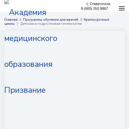
Ставрополь
8 (800) 350 9867
Программы обучения
Главная
Программы обучения для врачей
Краткосрочные
циклы
Детская и подростковая гинекология
Условия обучения
Бесплатное обучение
Для работодателей
Наши мероприятия
Сведения об образовательной организации
Новости
Контакты
г. Ставрополь,
проспект Кулакова, 10д