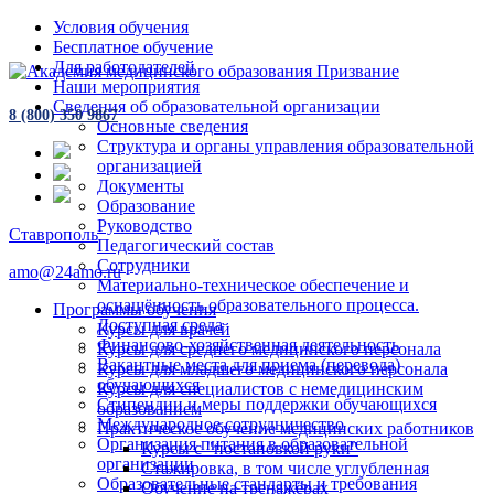
Условия обучения
Бесплатное обучение
Для работодателей
Наши мероприятия
Сведения об образовательной организации
8 (800) 350 9867
Основные сведения
Структура и органы управления образовательной
организацией
Документы
Образование
Руководство
Ставрополь
Педагогический состав
Сотрудники
amo@24amo.ru
Материально-техническое обеспечение и
оснащённость образовательного процесса.
Программы обучения
Доступная среда
Курсы для врачей
Финансово-хозяйственная деятельность
Курсы для среднего медицинского персонала
Вакантные места для приема (перевода)
Курсы для младшего медицинского персонала
обучающихся
Курсы для специалистов с немедицинским
Стипендии и меры поддержки обучающихся
образованием
Международное сотрудничество
Практическое обучение медицинских работников
Организация питания в образовательной
Курсы с "постановкой руки"
организации
Стажировка, в том числе углубленная
Образовательные стандарты и требования
Обучение на тренажёрах