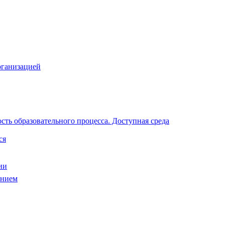
рганизацией
ть образовательного процесса. Доступная среда
ся
ии
анием