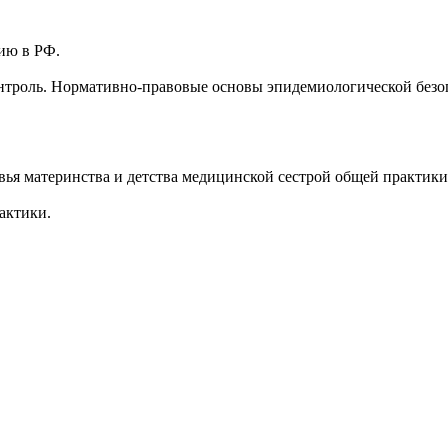
ию в РФ.
нтроль. Нормативно-правовые основы эпидемиологической безо
ья материнства и детства медицинской сестрой общей практики
актики.