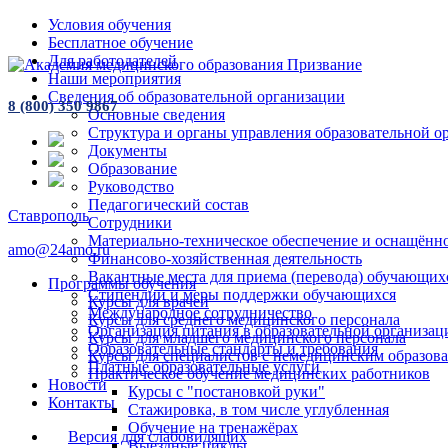
Условия обучения
Бесплатное обучение
Для работодателей
Наши мероприятия
Сведения об образовательной организации
8 (800) 350 9867
Основные сведения
Структура и органы управления образовательной о
Документы
Образование
Руководство
Педагогический состав
Ставрополь
Сотрудники
Материально-техническое обеспечение и оснащённос
amo@24amo.ru
Финансово-хозяйственная деятельность
Вакантные места для приема (перевода) обучающих
Программы обучения
Стипендии и меры поддержки обучающихся
Курсы для врачей
Международное сотрудничество
Курсы для среднего медицинского персонала
Организация питания в образовательной организац
Курсы для младшего медицинского персонала
Образовательные стандарты и требования
Курсы для специалистов с немедицинским образов
Платные образовательные услуги
Практическое обучение медицинских работников
Новости
Курсы с "постановкой руки"
Контакты
Стажировка, в том числе углубленная
Обучение на тренажёрах
Версия для слабовидящих
Выездные циклы