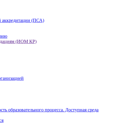
 аккредитации (ПСА)
орию
ндациям (ИОМ КР)
рганизацией
ть образовательного процесса. Доступная среда
ся