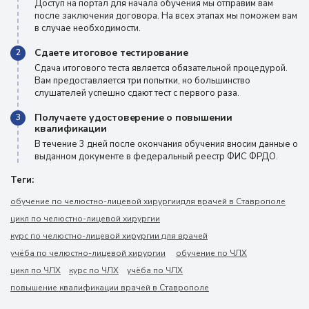
Доступ на портал для начала обучения мы отправим вам
после заключения договора. На всех этапах мы поможем вам
в случае необходимости.
Сдаете итоговое тестирование
2
Сдача итогового теста является обязательной процедурой.
Вам предоставляется три попытки, но большинство
слушателей успешно сдают тест с первого раза.
Получаете удостоверение о повышении
3
квалификации
В течение 3 дней после окончания обучения вносим данные о
выданном документе в федеральный реестр ФИС ФРДО.
Теги:
обучение по челюстно-лицевой хирургиидля врачей в Ставрополе
цикл по челюстно-лицевой хирургии
курс по челюстно-лицевой хирургии для врачей
учёба по челюстно-лицевой хирургии
обучение по ЧЛХ
цикл по ЧЛХ
курс по ЧЛХ
учёба по ЧЛХ
повышение квалификации врачей в Ставрополе