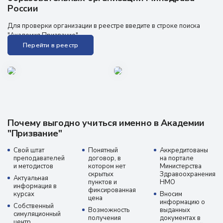
России
Для проверки организации в реестре введите в строке поиска
"Академия Призвание"
Перейти в реестр
Почему выгодно учиться именно в Академии
"Призвание"
Свой штат
Понятный
Аккредитованы
преподавателей
договор, в
на портале
и методистов
котором нет
Министерства
скрытых
Здравоохранения
Актуальная
пунктов и
НМО
информация в
фиксированная
курсах
Вносим
цена
информацию о
Собственный
Возможность
выданных
симуляционный
получения
документах в
центр