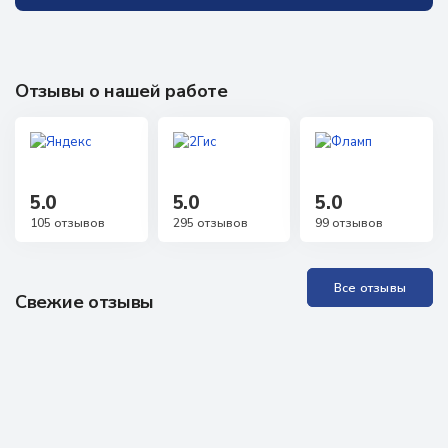
Отзывы о нашей работе
5.0
5.0
5.0
105 отзывов
295 отзывов
99 отзывов
Все отзывы
Свежие отзывы
Прекрасная Академия, отличные специалисты. Проходила
обучение неоднократно, всё понятно, доступно, специалисты
всегда на связи, можно задавать любые вопросы, обратная
связь практически моментальная! Проходила аккредитацию
как неработающий специалист, были определённые