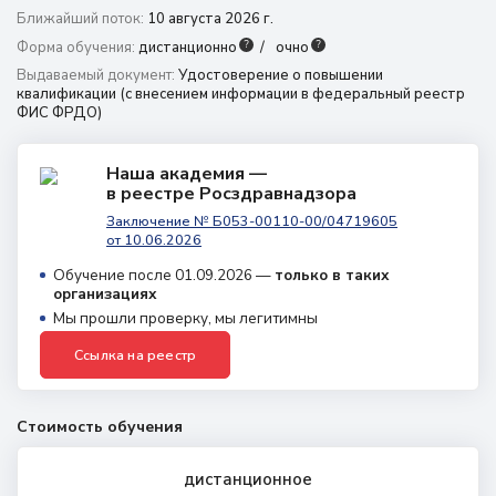
Ближайший поток:
10 августа 2026 г.
г. Ставрополь,
?
?
Форма обучения:
дистанционно
очно
проспект Кулакова, 10д
Выдаваемый документ:
Удостоверение о повышении
8 (800) 350 9867
квалификации (с внесением информации в федеральный реестр
ФИС ФРДО)
amo@24amo.ru
Наша академия —
в реестре Росздравнадзора
Перейти на портал дистанционного обучения
Заключение № Б053-00110-00/04719605
от 10.06.2026
Обучение после 01.09.2026 —
только в таких
организациях
Мы прошли проверку, мы легитимны
Ссылка на реестр
Стоимость обучения
дистанционное