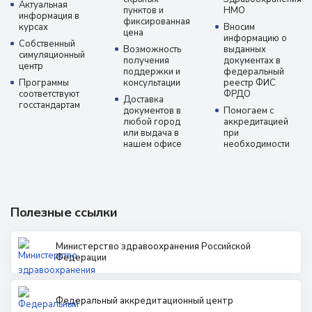
Актуальная
пунктов и
НМО
информация в
фиксированная
курсах
Вносим
цена
информацию о
Собственный
Возможность
выданных
симуляционный
получения
документах в
центр
поддержки и
федеральный
Программы
консультации
реестр ФИС
соответствуют
ФРДО
Доставка
госстандартам
документов в
Помогаем с
любой город
аккредитацией
или выдача в
при
нашем офисе
необходимости
Полезные ссылки
Министерство здравоохранения Российской
Федерации
Федеральный аккредитационный центр