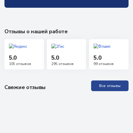
Отзывы о нашей работе
5.0
5.0
5.0
105 отзывов
295 отзывов
99 отзывов
Все отзывы
Свежие отзывы
Прекрасная Академия, отличные специалисты. Проходила
обучение неоднократно, всё понятно, доступно, специалисты
всегда на связи, можно задавать любые вопросы, обратная
связь практически моментальная! Проходила аккредитацию