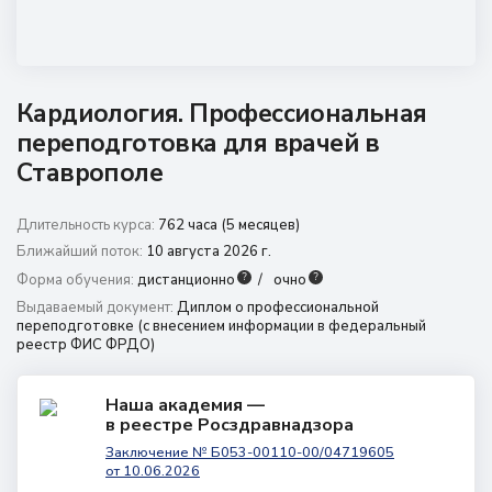
8 (800) 350 9867
amo@24amo.ru
Кардиология. Профессиональная
Перейти на портал дистанционного обучения
переподготовка для врачей в
Ставрополе
Длительность курса:
762 часа (5 месяцев)
Ближайший поток:
10 августа 2026 г.
?
?
Форма обучения:
дистанционно
очно
Выдаваемый документ:
Диплом о профессиональной
переподготовке (с внесением информации в федеральный
реестр ФИС ФРДО)
Наша академия —
в реестре Росздравнадзора
Заключение № Б053-00110-00/04719605
от 10.06.2026