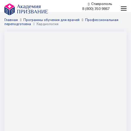
Ставрополь
8 (800) 350 9867
Программы обучения
Главная
Программы обучения для врачей
Профессиональная
переподготовка
Кардиология
Условия обучения
Бесплатное обучение
Для работодателей
Наши мероприятия
Сведения об образовательной организации
Новости
Контакты
г. Ставрополь,
проспект Кулакова, 10д