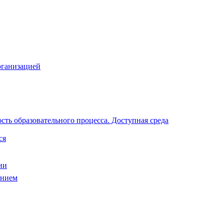
рганизацией
ть образовательного процесса. Доступная среда
ся
ии
анием