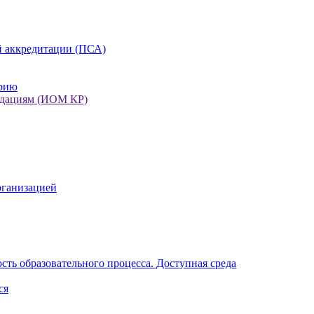
 аккредитации (ПСА)
орию
ндациям (ИОМ КР)
рганизацией
ть образовательного процесса. Доступная среда
ся