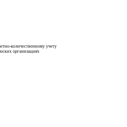
метно-количественному учету
инских организациях