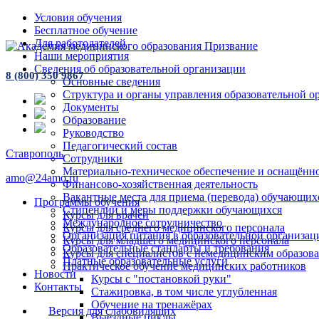
Условия обучения
Бесплатное обучение
Для работодателей
Наши мероприятия
Сведения об образовательной организации
8 (800) 350 9867
Основные сведения
Структура и органы управления образовательной о
Документы
Образование
Руководство
Педагогический состав
Ставрополь
Сотрудники
Материально-техническое обеспечение и оснащённос
amo@24amo.ru
Финансово-хозяйственная деятельность
Вакантные места для приема (перевода) обучающих
Программы обучения
Стипендии и меры поддержки обучающихся
Курсы для врачей
Международное сотрудничество
Курсы для среднего медицинского персонала
Организация питания в образовательной организац
Курсы для младшего медицинского персонала
Образовательные стандарты и требования
Курсы для специалистов с немедицинским образов
Платные образовательные услуги
Практическое обучение медицинских работников
Новости
Курсы с "постановкой руки"
Контакты
Стажировка, в том числе углубленная
Обучение на тренажёрах
Версия для слабовидящих
Выездные циклы