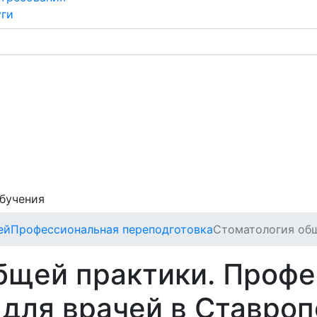
уги
обучения
ей
Профессиональная переподготовка
Стоматология об
бщей практики. Проф
 для врачей в Ставро