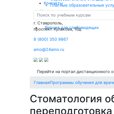
Контакты
Платные образовательные усл
Новости
Контакты
г. Ставрополь,
Версия для слабовидящих
проспект Кулакова, 10д
8 (800) 350 9867
amo@24amo.ru
Перейти на портал дистанционного 
Главная
Программы обучения для врач
Стоматология о
переподготовка