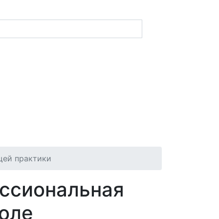
щей практики
ессиональная
поле