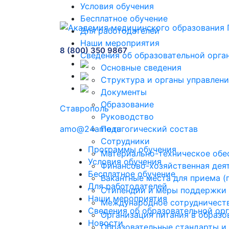
Условия обучения
Бесплатное обучение
Для работодателей
Наши мероприятия
8 (800) 350 9867
Сведения об образовательной орга
Основные сведения
Структура и органы управлени
Документы
Образование
Ставрополь
Руководство
amo@24amo.ru
Педагогический состав
Сотрудники
Программы обучения
Материально-техническое обес
Условия обучения
Финансово-хозяйственная дея
Бесплатное обучение
Вакантные места для приема 
Для работодателей
Стипендии и меры поддержки
Наши мероприятия
Международное сотрудничест
Сведения об образовательной ор
Организация питания в образо
Новости
Образовательные стандарты и