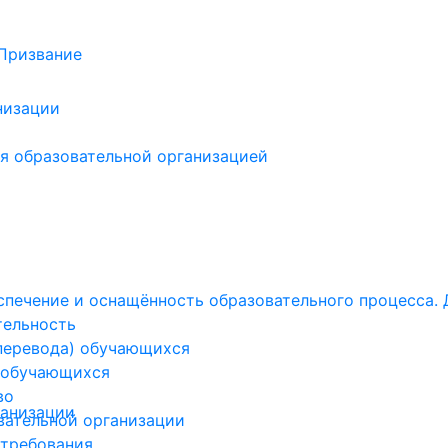
низации
я образовательной организацией
печение и оснащённость образовательного процесса. 
тельность
(перевода) обучающихся
 обучающихся
во
ганизации
вательной организации
 требования