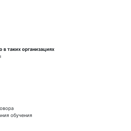
о в таких организациях
ы
говора
ания обучения