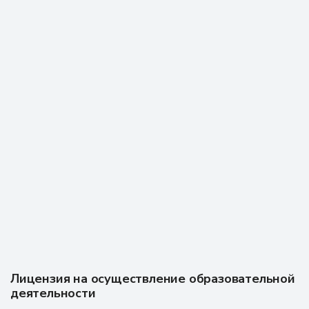
Отзыв из Flamp
18 ноября 2025 г.
В Академии призвания проходила профессиональную
переподготовку, была очень благодарна 9преподавателям
за очень объёмные лекции, практические навыки, все
доступно и понятно для человека, который первый раз
оказывается здесь. Спасибо всем!!! Буду и дальше обучаться
в Академии призвание. Рекомендую!!!!
Отзыв из Яндекс карт
19 августа 2025 г.
Лицензия на осуществление образовательной
деятельности