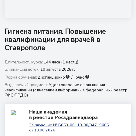
8 (800) 350 9867
amo@24amo.ru
Гигиена питания. Повышение
Перейти на портал дистанционного обучения
квалификации для врачей в
Ставрополе
Длительность курса:
144 часа (1 месяц)
Ближайший поток:
10 августа 2026 г.
?
?
Форма обучения:
дистанционно
очно
Выдаваемый документ:
Удостоверение о повышении
квалификации (с внесением информации в федеральный реестр
ФИС ФРДО)
Наша академия —
в реестре Росздравнадзора
Заключение № Б053-00110-00/04719605
от 10.06.2026