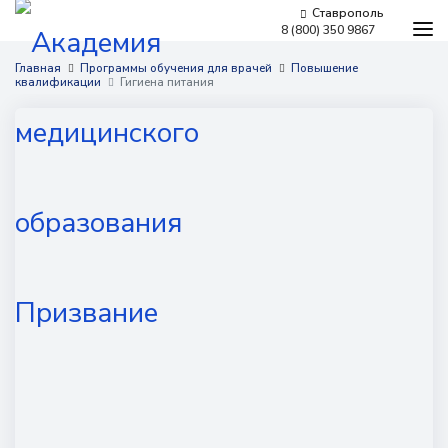
Ставрополь
8 (800) 350 9867
Программы обучения
Главная
Программы обучения для врачей
Повышение
квалификации
Гигиена питания
Условия обучения
Бесплатное обучение
Для работодателей
Наши мероприятия
Сведения об образовательной организации
Новости
Контакты
г. Ставрополь,
проспект Кулакова, 10д