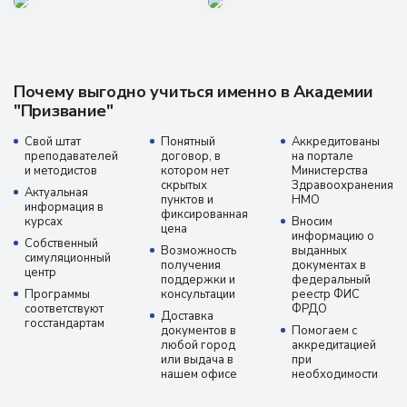
Почему выгодно учиться именно в Академии
"Призвание"
Свой штат
Понятный
Аккредитованы
преподавателей
договор, в
на портале
и методистов
котором нет
Министерства
скрытых
Здравоохранения
Актуальная
пунктов и
НМО
информация в
фиксированная
курсах
Вносим
цена
информацию о
Собственный
Возможность
выданных
симуляционный
получения
документах в
центр
поддержки и
федеральный
Программы
консультации
реестр ФИС
соответствуют
ФРДО
Доставка
госстандартам
документов в
Помогаем с
любой город
аккредитацией
или выдача в
при
нашем офисе
необходимости