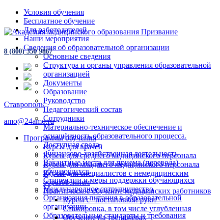
Условия обучения
Бесплатное обучение
Для работодателей
Наши мероприятия
Сведения об образовательной организации
8 (800) 350 9867
Основные сведения
Структура и органы управления образовательной
организацией
Документы
Образование
Руководство
Ставрополь
Педагогический состав
Сотрудники
amo@24amo.ru
Материально-техническое обеспечение и
оснащённость образовательного процесса.
Программы обучения
Доступная среда
Курсы для врачей
Финансово-хозяйственная деятельность
Курсы для среднего медицинского персонала
Вакантные места для приема (перевода)
Курсы для младшего медицинского персонала
обучающихся
Курсы для специалистов с немедицинским
Стипендии и меры поддержки обучающихся
образованием
Международное сотрудничество
Практическое обучение медицинских работников
Организация питания в образовательной
Курсы с "постановкой руки"
организации
Стажировка, в том числе углубленная
Образовательные стандарты и требования
Обучение на тренажёрах