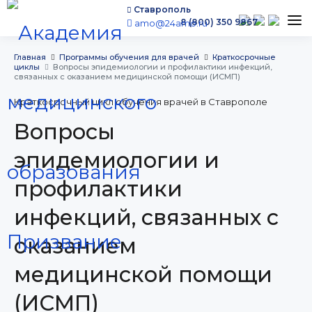
Ставрополь
8 (800) 350 9867
amo@24amo.ru
Программы обучения
Главная
Программы обучения для врачей
Краткосрочные
циклы
Вопросы эпидемиологии и профилактики инфекций,
Условия обучения
связанных с оказанием медицинской помощи (ИСМП)
Бесплатное обучение
Краткосрочный цикл обучения врачей в Ставрополе
Для работодателей
Вопросы
Наши мероприятия
эпидемиологии и
Сведения об образовательной организации
профилактики
Новости
Контакты
инфекций, связанных с
оказанием
медицинской помощи
г. Ставрополь,
(ИСМП)
проспект Кулакова, 10д