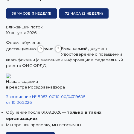
8 (800) 350 9867
amo@24amo.ru
36 ЧАСОВ (1 НЕДЕЛЯ)
72 ЧАСА (2 НЕДЕЛИ)
Ближайший поток:
10 августа 2026 г.
ПЕРЕЙТИ НА ПОРТАЛ ДИСТАНЦИОННОГО ОБУЧЕНИЯ
Форма обучения:
Выдаваемый документ:
дистанционно
?
очно
?
Удостоверение о повышении
квалификации (с внесением информации в федеральный
реестр ФИС ФРДО)
Наша академия —
в реестре Росздравнадзора
Заключение № Б053-00110-00/04719605
от 10.06.2026
Обучение после 01.09.2026 —
только в таких
организациях
Мы прошли проверку, мы легитимны