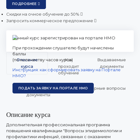
ПОДРОБНЕЕ
Скидки на очное обучение до 50%
Запросить коммерческое предложение
Данный курс зарегистрирован на портале НМО
При прохождении слушателю будут начислены
баллы
(по количеству часов курса)
Описание
Как
Выдаваемые
курса
проходит
документы
Инструкция: как сформировать заявку на Портале
обучение
НМО?
Необходимые
Популярные вопросы
ПОДАТЬ ЗАЯВКУ НА ПОРТАЛЕ НМО
документы
Описание курса
Дополнительная профессиональная программа
повышения квалификации "Вопросы эпидемиологии и
профилактики инфекций, связанных с оказанием