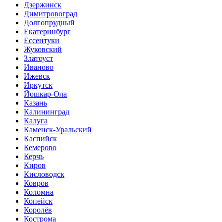
Дзержинск
Димитровоград
Долгопрудный
Екатеринбург
Ессентуки
Жуковский
Златоуст
Иваново
Ижевск
Иркутск
Йошкар-Ола
Казань
Калининград
Калуга
Каменск-Уральский
Каспийск
Кемерово
Керчь
Киров
Кисловодск
Ковров
Коломна
Копейск
Королёв
Кострома