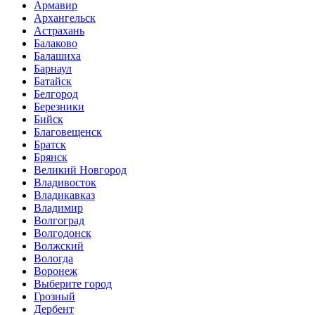
Армавир
Архангельск
Астрахань
Балаково
Балашиха
Барнаул
Батайск
Белгород
Березники
Бийск
Благовещенск
Братск
Брянск
Великий Новгород
Владивосток
Владикавказ
Владимир
Волгоград
Волгодонск
Волжский
Вологда
Воронеж
Выберите город
Грозный
Дербент