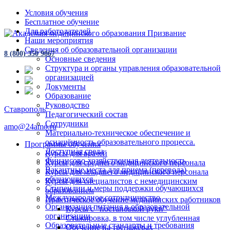
Условия обучения
Бесплатное обучение
Для работодателей
Наши мероприятия
Сведения об образовательной организации
8 (800) 350 9867
Основные сведения
Структура и органы управления образовательной
организацией
Документы
Образование
Руководство
Ставрополь
Педагогический состав
Сотрудники
amo@24amo.ru
Материально-техническое обеспечение и
оснащённость образовательного процесса.
Программы обучения
Доступная среда
Курсы для врачей
Финансово-хозяйственная деятельность
Курсы для среднего медицинского персонала
Вакантные места для приема (перевода)
Курсы для младшего медицинского персонала
обучающихся
Курсы для специалистов с немедицинским
Стипендии и меры поддержки обучающихся
образованием
Международное сотрудничество
Практическое обучение медицинских работников
Организация питания в образовательной
Курсы с "постановкой руки"
организации
Стажировка, в том числе углубленная
Образовательные стандарты и требования
Обучение на тренажёрах