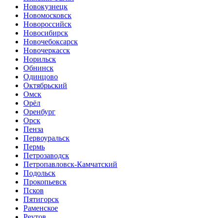
Новокузнецк
Новомосковск
Новороссийск
Новосибирск
Новочебоксарск
Новочеркасск
Норильск
Обнинск
Одинцово
Октябрьский
Омск
Орёл
Оренбург
Орск
Пенза
Первоуральск
Пермь
Петрозаводск
Петропавловск-Камчатский
Подольск
Прокопьевск
Псков
Пятигорск
Раменское
Реутов