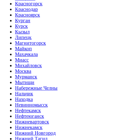
Красногорск
Краснодар
Красноярск
Курган
Курск
Кызыл
Липецк
Магнитогорск
Майкоп
Махачкала
Миасс
Михайловск
Москва
Мурманск
Мытищи
Набережные Челны
Нальчик
Находка
Невинномысск
Нефтекамск
Нефтеюганск
Нижневартовск
Нижнекамск
Нижний Новгород
Нижний Тагил