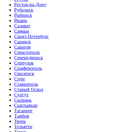
Ростов-на-Дону
Рубцовск
Рыбинск
Рязань
Салават
Самара
Санкт-Петербург
Саранск
Саратов
Севастополь
Северодвинск
Серпухов
Симферополь
Смоленск
Сочи
Ставрополь
Старый Оскол
Сургут
Сызрань
Сыктывкар
Таганрог
Тамбов
Тверь
Тольятти
Томск