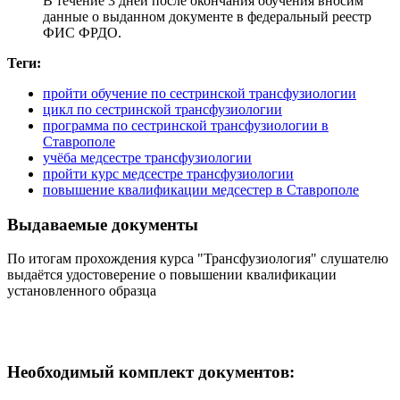
В течение 3 дней после окончания обучения вносим
данные о выданном документе в федеральный реестр
ФИС ФРДО.
Теги:
пройти обучение по сестринской трансфузиологии
цикл по сестринской трансфузиологии
программа по сестринской трансфузиологии в
Ставрополе
учёба медсестре трансфузиологии
пройти курс медсестре трансфузиологии
повышение квалификации медсестер в Ставрополе
Выдаваемые документы
По итогам прохождения курса "Трансфузиология" слушателю
выдаётся удостоверение о повышении квалификации
установленного образца
Необходимый комплект документов: