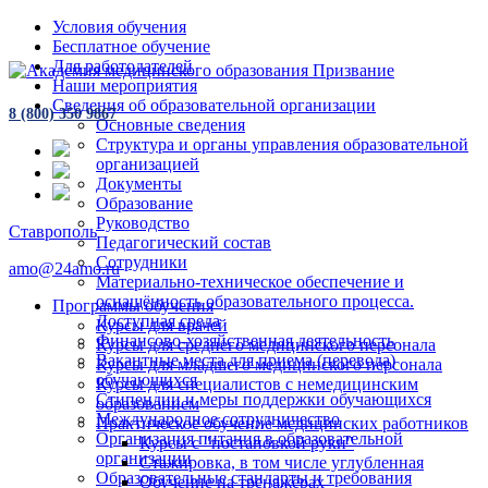
Условия обучения
Бесплатное обучение
Для работодателей
Наши мероприятия
Сведения об образовательной организации
8 (800) 350 9867
Основные сведения
Структура и органы управления образовательной
организацией
Документы
Образование
Руководство
Ставрополь
Педагогический состав
Сотрудники
amo@24amo.ru
Материально-техническое обеспечение и
оснащённость образовательного процесса.
Программы обучения
Доступная среда
Курсы для врачей
Финансово-хозяйственная деятельность
Курсы для среднего медицинского персонала
Вакантные места для приема (перевода)
Курсы для младшего медицинского персонала
обучающихся
Курсы для специалистов с немедицинским
Стипендии и меры поддержки обучающихся
образованием
Международное сотрудничество
Практическое обучение медицинских работников
Организация питания в образовательной
Курсы с "постановкой руки"
организации
Стажировка, в том числе углубленная
Образовательные стандарты и требования
Обучение на тренажёрах