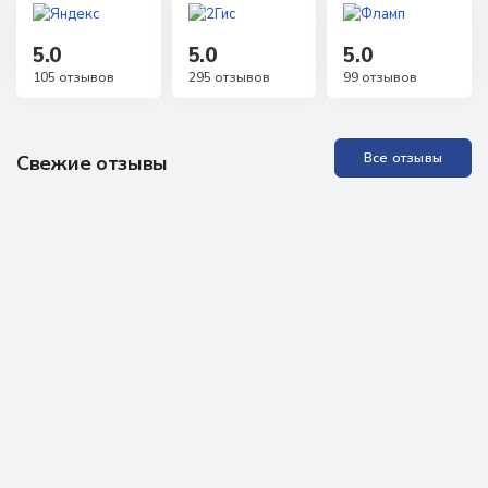
5.0
5.0
5.0
105 отзывов
295 отзывов
99 отзывов
Все отзывы
Свежие отзывы
Прекрасная Академия, отличные специалисты. Проходила
обучение неоднократно, всё понятно, доступно, специалисты
всегда на связи, можно задавать любые вопросы, обратная
связь практически моментальная! Проходила аккредитацию
как неработающий специалист, были определённые
проблемы, но здесь мне помогли, поддержали, научили - в
итоге всё получилось. Очень рекомендую всем!
Отзыв из Яндекс карт
13 марта 2026 г.