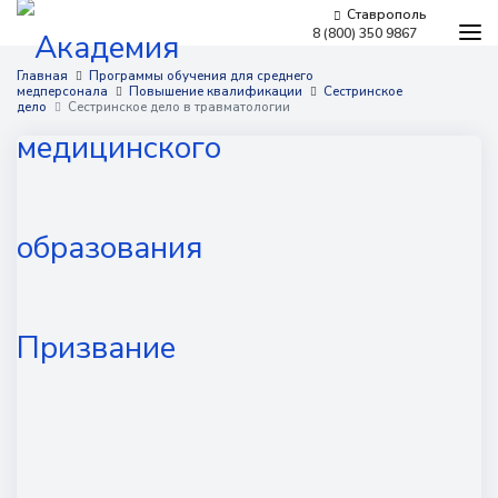
Ставрополь
8 (800) 350 9867
Программы обучения
Главная
Программы обучения для среднего
медперсонала
Повышение квалификации
Сестринское
Условия обучения
дело
Сестринское дело в травматологии
Бесплатное обучение
Для работодателей
Наши мероприятия
Сведения об образовательной организации
Новости
Контакты
г. Ставрополь,
проспект Кулакова, 10д