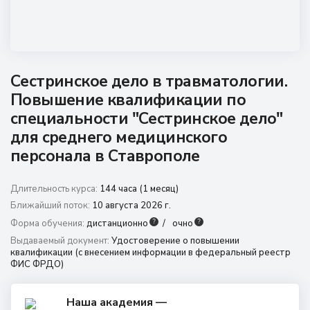
8 (800) 350 9867
amo@24amo.ru
Перейти на портал дистанционного обучения
Сестринское дело в травматологии.
Повышение квалификации по
специальности "Сестринское дело"
для среднего медицинского
персонала в Ставрополе
Длительность курса:
144 часа (1 месяц)
Ближайший поток:
10 августа 2026 г.
?
?
Форма обучения:
дистанционно
очно
Выдаваемый документ:
Удостоверение о повышении
квалификации (с внесением информации в федеральный реестр
ФИС ФРДО)
Наша академия —