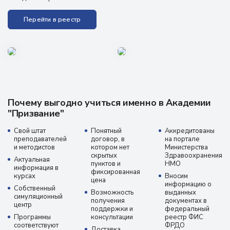
Перейти в реестр
Почему выгодно учиться именно в Академии
"Призвание"
Свой штат
Понятный
Аккредитованы
преподавателей
договор, в
на портале
и методистов
котором нет
Министерства
скрытых
Здравоохранения
Актуальная
пунктов и
НМО
информация в
фиксированная
курсах
Вносим
цена
информацию о
Собственный
Возможность
выданных
симуляционный
получения
документах в
центр
поддержки и
федеральный
Программы
консультации
реестр ФИС
соответствуют
ФРДО
Доставка