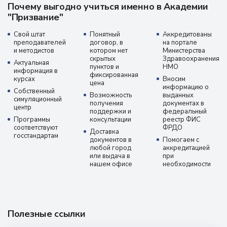
Почему выгодно учиться именно в Академии
"Призвание"
Свой штат
Понятный
Аккредитованы
преподавателей
договор, в
на портале
и методистов
котором нет
Министерства
скрытых
Здравоохранения
Актуальная
пунктов и
НМО
информация в
фиксированная
курсах
Вносим
цена
информацию о
Собственный
Возможность
выданных
симуляционный
получения
документах в
центр
поддержки и
федеральный
Программы
консультации
реестр ФИС
соответствуют
ФРДО
Доставка
госстандартам
документов в
Помогаем с
любой город
аккредитацией
или выдача в
при
нашем офисе
необходимости
Полезные ссылки