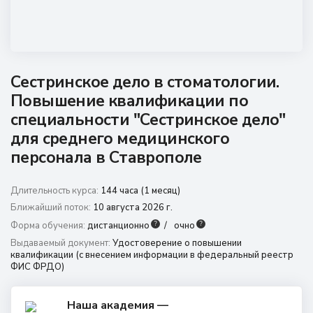
8 (800) 350 9867
amo@24amo.ru
Перейти на портал дистанционного обучения
Сестринское дело в стоматологии.
Повышение квалификации по
специальности "Сестринское дело"
для среднего медицинского
персонала в Ставрополе
Длительность курса:
144 часа (1 месяц)
Ближайший поток:
10 августа 2026 г.
?
?
Форма обучения:
дистанционно
очно
Выдаваемый документ:
Удостоверение о повышении
квалификации (с внесением информации в федеральный реестр
ФИС ФРДО)
Наша академия —