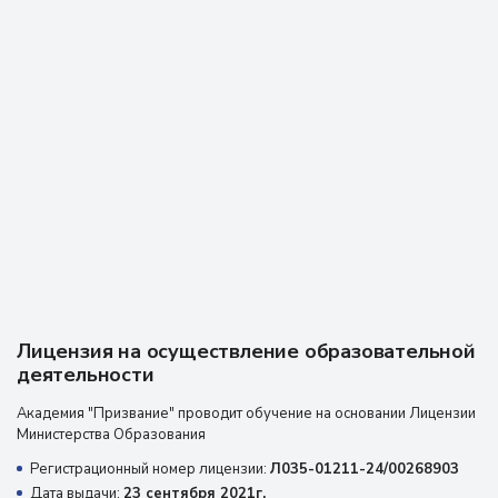
В Академии призвания проходила профессиональную
переподготовку, была очень благодарна 9преподавателям
за очень объёмные лекции, практические навыки, все
доступно и понятно для человека, который первый раз
оказывается здесь. Спасибо всем!!! Буду и дальше обучаться
в Академии призвание. Рекомендую!!!!
Отзыв из Яндекс карт
19 августа 2025 г.
Лицензия на осуществление образовательной
деятельности
Академия "Призвание" проводит обучение на основании Лицензии
Министерства Образования
Регистрационный номер лицензии:
Л035-01211-24/00268903
Дата выдачи:
23 сентября 2021г.