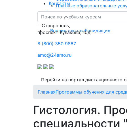
Контакты
Платные образовательные усл
Новости
Контакты
г. Ставрополь,
Версия для слабовидящих
проспект Кулакова, 10д
8 (800) 350 9867
amo@24amo.ru
Перейти на портал дистанционного 
Главная
Программы обучения для сред
Гистология. Пр
специальности "