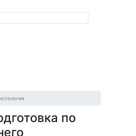
истология
одготовка по
него