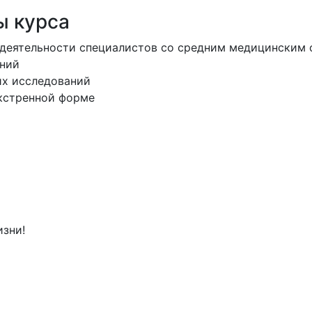
ы курса
деятельности специалистов со средним медицинским 
аний
их исследований
кстренной форме
изни!