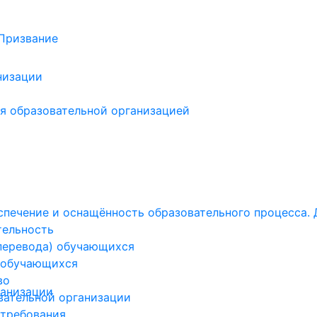
низации
я образовательной организацией
печение и оснащённость образовательного процесса. 
тельность
(перевода) обучающихся
 обучающихся
во
ганизации
вательной организации
 требования