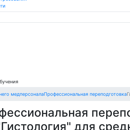
уги
обучения
него медперсонала
Профессиональная переподготовка
Г
офессиональная переп
Гистология" для сред