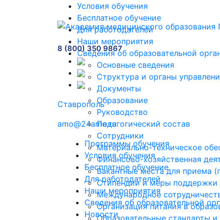
Условия обучения
Бесплатное обучение
Для работодателей
Наши мероприятия
8 (800) 350 9867
Сведения об образовательной орга
Основные сведения
Структура и органы управлени
Документы
Образование
Ставрополь
Руководство
amo@24amo.ru
Педагогический состав
Сотрудники
Программы обучения
Материально-техническое обес
Условия обучения
Финансово-хозяйственная дея
Бесплатное обучение
Вакантные места для приема 
Для работодателей
Стипендии и меры поддержки
Наши мероприятия
Международное сотрудничест
Сведения об образовательной ор
Организация питания в образо
Новости
Образовательные стандарты и